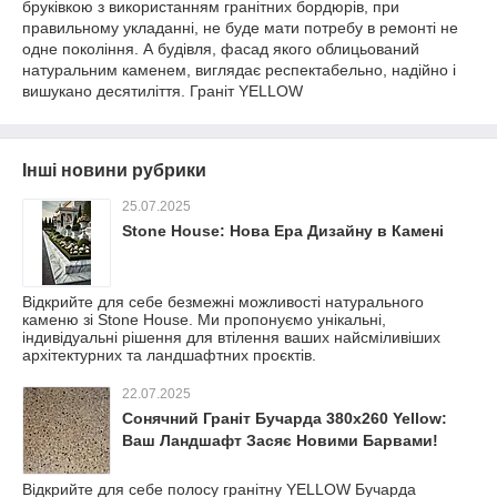
бруківкою з використанням гранітних бордюрів, при
правильному укладанні, не буде мати потребу в ремонті не
одне покоління. А будівля, фасад якого облицьований
натуральним каменем, виглядає респектабельно, надійно і
вишукано десятиліття. Граніт YELLOW
Інші новини рубрики
25.07.2025
Stone House: Нова Ера Дизайну в Камені
Відкрийте для себе безмежні можливості натурального
каменю зі Stone House. Ми пропонуємо унікальні,
індивідуальні рішення для втілення ваших найсміливіших
архітектурних та ландшафтних проєктів.
22.07.2025
Сонячний Граніт Бучарда 380х260 Yellow:
Ваш Ландшафт Засяє Новими Барвами!
Відкрийте для себе полосу гранітну YELLOW Бучарда