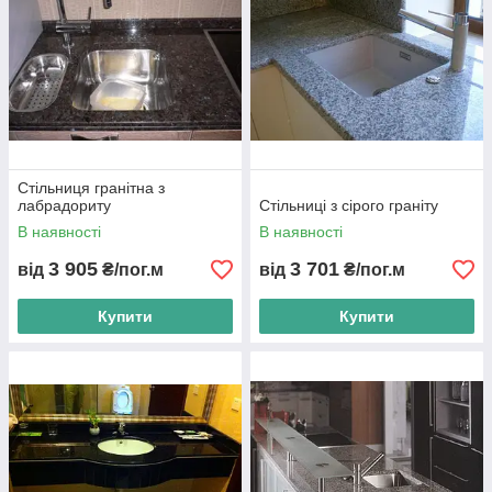
Стільниця гранітна з
лабрадориту
Стільниці з сірого граніту
В наявності
В наявності
3 905
3 701
від
₴/пог.м
від
₴/пог.м
Купити
Купити