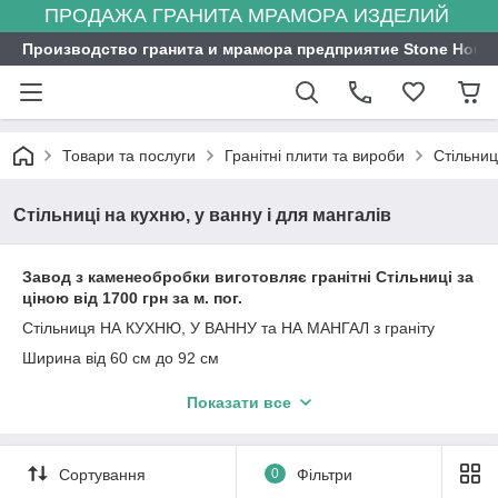
ПРОДАЖА ГРАНИТА МРАМОРА ИЗДЕЛИЙ
Производство гранита и мрамора предприятие Stone Hous
Товари та послуги
Гранітні плити та вироби
Стільниц
Стільниці на кухню, у ванну і для мангалів
Завод з каменеобробки виготовляє гранітні Стільниці за
ціною від 1700 грн за м. пог.
Стільниця НА КУХНЮ, У ВАННУ та НА МАНГАЛ з граніту
Ширина від 60 см до 92 см
Вирізаємо отвору під мийку, раковину, варильну поверхню,
Показати все
змішувачі
Закруглення кутів
Фігурна фаска, і закруглена
Сортування
0
Фільтри