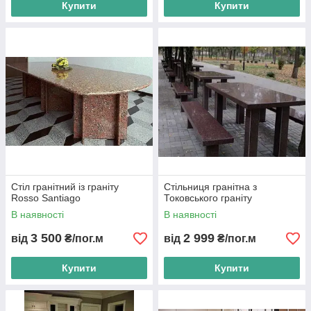
Купити
Купити
Стіл гранітний із граніту
Стільниця гранітна з
Rosso Santiago
Токовського граніту
В наявності
В наявності
3 500
2 999
від
₴/пог.м
від
₴/пог.м
Купити
Купити