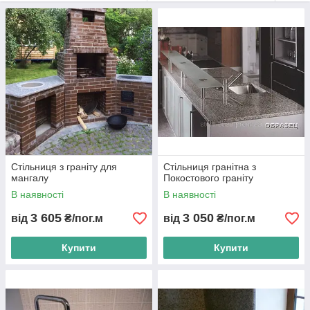
Додаткова полірування площині і армування за бажанням
Прорахунок та виготовлення за Вашим кресленням до 14 р.
д.
Прорахуємо і виготовимо Ваше замовлення за розміром,
кресленням або лекалом
Стільниця з граніту для
Стільниця гранітна з
мангалу
Покостового граніту
В наявності
В наявності
3 605
3 050
від
₴/пог.м
від
₴/пог.м
Купити
Купити