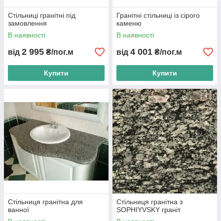
Стільниці гранітні під
Гранітні стільниці із сірого
замовлення
каменю
В наявності
В наявності
2 995
4 001
від
₴/пог.м
від
₴/пог.м
Купити
Купити
Стільниця гранітна для
Стільниця гранітна з
ванної
SOPHIYVSKY граніт