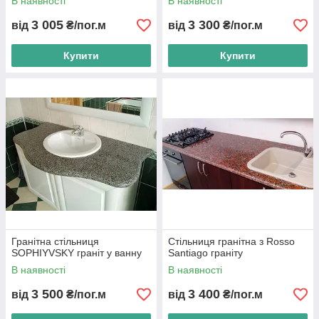
В наявності
В наявності
3 005
3 300
від
₴/пог.м
від
₴/пог.м
Купити
Купити
Гранітна стільниця
Стільниця гранітна з Rosso
SOPHIYVSKY граніт у ванну
Santiago граніту
В наявності
В наявності
3 500
3 400
від
₴/пог.м
від
₴/пог.м