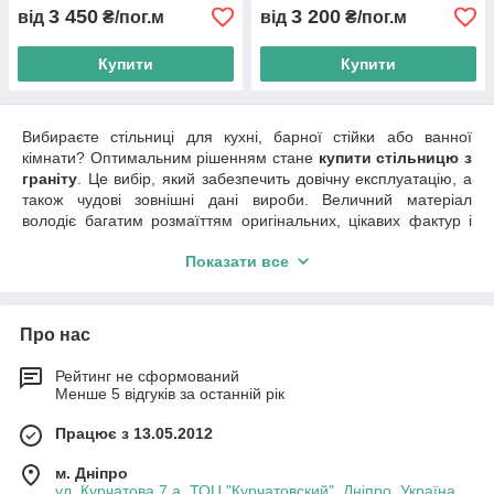
3 450
3 200
від
₴/пог.м
від
₴/пог.м
Купити
Купити
Вибираєте стільниці для кухні, барної стійки або ванної
кімнати? Оптимальним рішенням стане
купити стільницю з
граніту
. Це вибір, який забезпечить довічну експлуатацію, а
також чудові зовнішні дані вироби. Величний матеріал
володіє багатим розмаїттям оригінальних, цікавих фактур і
відтінків. Така різноманітність дозволить вибрати
Показати все
оптимальний варіант для створення приголомшливого
інтер'єру, підкреслити сусідні матеріали, будь то скло, метал,
дерево або пластик.
Про нас
Є шанувальником мінімалізму? Віддаєте перевагу модерн і
сучасність, а може лаконічну і непомітний класику?
Гранитовая стільниця чудово впишеться в інтер'єр будь-якого
Рейтинг не сформований
Менше 5 відгуків за останній рік
стилю і стане гармонійним родзинкою, яка демонструє
престиж і вишуканість композиції.
Працює з 13.05.2012
Ціна за м п обробленої стільниці від 1600 грн при ширині 600
мм, без отворів. Ціноутворення залежить від родовища граніт
м. Дніпро
(кольору), від товщини виробу 2 або 3 см , від ширини (
ул. Курчатова 7 а, ТОЦ "Курчатовский", Дніпро, Україна