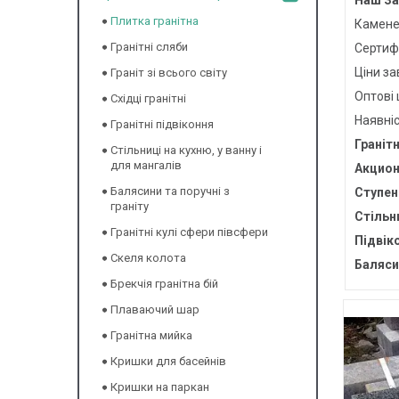
Наш За
Плитка гранітна
Камене
Гранітні сляби
Сертифі
Ціни з
Граніт зі всього світу
Оптові 
Східці гранітні
Наявніс
Гранітні підвіконня
Гранітн
Стільниці на кухню, у ванну і
для мангалів
Акцион
Балясини та поручні з
Ступені
граніту
Стільни
Гранітні кулі сфери півсфери
Підвіко
Скеля колота
Балясин
Брекчія гранітна бій
Плаваючий шар
Гранітна мийка
Кришки для басейнів
Кришки на паркан