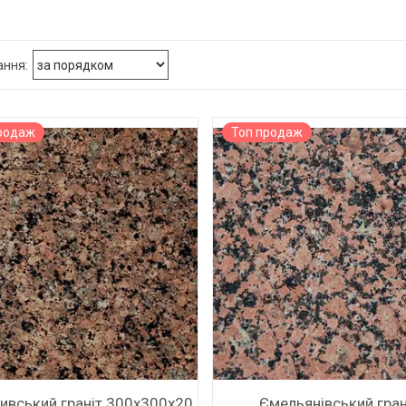
ПЛИТКА 600*600
ПЛИТКА ІНДИВІДУАЛЬНІ РО
родаж
Топ продаж
вський граніт 300х300х20
Ємельянівський гран