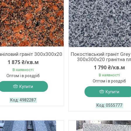
ніловий граніт 300х300х20
Покостівський граніт Grey
300х300х20 гранітна п
1 875 ₴/кв.м
1 790 ₴/кв.м
В наявності
В наявності
Оптом і в роздріб
Оптом і в роздріб
Купити
Купити
4982287
0555777