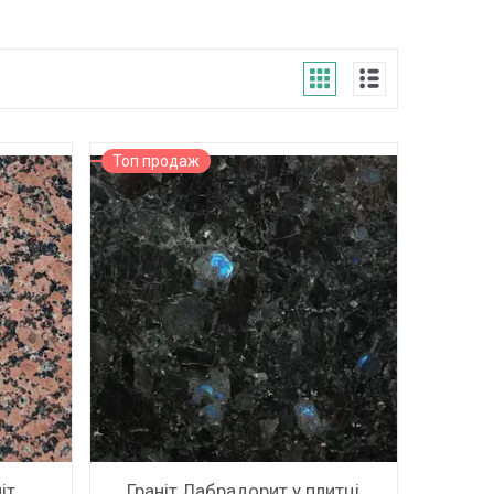
ЗМІРИ
Топ продаж
іт
Граніт Лабрадорит у плитці