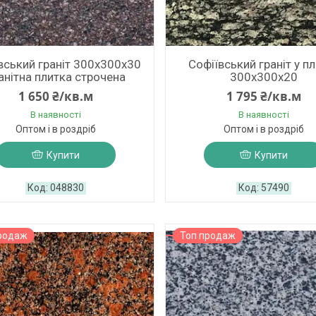
вський граніт 300х300х30
Софіївський граніт у п
анітна плитка строчена
300х300х20
1 650 ₴/кв.м
1 795 ₴/кв.м
В наявності
В наявності
Оптом і в роздріб
Оптом і в роздріб
Купити
Купити
048830
57490
родаж
Топ продаж