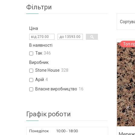
Фільтри
Ціна
Топ п
В наявності
Так
346
Виробник
Stone House
328
Арій
4
Власне виробництво
16
Графік роботи
Понеділок
10:00
18:00
Мережи