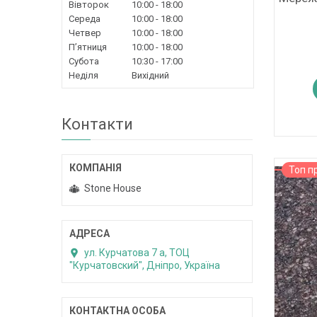
Вівторок
10:00
18:00
Середа
10:00
18:00
Четвер
10:00
18:00
Пʼятниця
10:00
18:00
Субота
10:30
17:00
Неділя
Вихідний
Контакти
Топ п
Stone House
ул. Курчатова 7 а, ТОЦ
"Курчатовский", Дніпро, Україна