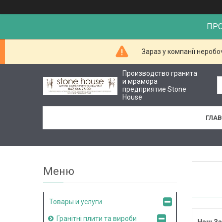
ПР
Зараз у компанії неробо
Производство гранита
и мрамора
предприятие Stone
House
ГЛА
Товары и услуги
Гранітні плити та вироби