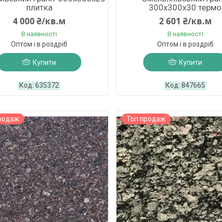
плитка
300х300х30 термо
4 000 ₴/кв.м
2 601 ₴/кв.м
В наявності
В наявності
Оптом і в роздріб
Оптом і в роздріб
Купити
Купити
635372
847665
родаж
Топ продаж