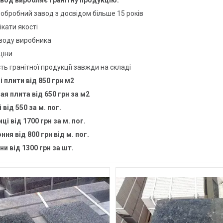
вод виробляє
гранітну продукцію:
обробний завод з досвідом більше 15 років
кати якості
аводу виробника
ціни
ть гранітної продукції завжди на складі
і плити від 850 грн м2
ая плита від 650 грн за м2
 від 550 за м. пог.
ці від 1700 грн за м. пог.
ння від 800 грн від м. пог.
и від 1300 грн за шт.
34