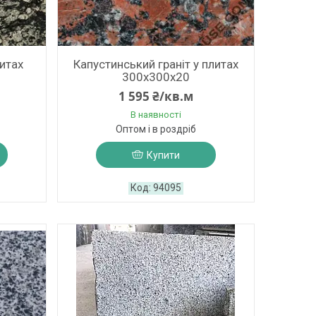
литах
Капустинський граніт у плитах
300х300х20
1 595 ₴/кв.м
В наявності
Оптом і в роздріб
Купити
94095