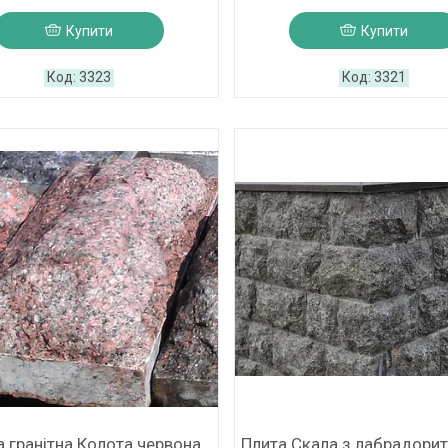
Купити
Купити
3323
3321
 гранітна Колота червона
Плита Скала з лабрадорит