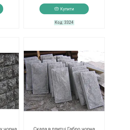
Купити
3324
у чорна
Скала в плитці Габро чорна