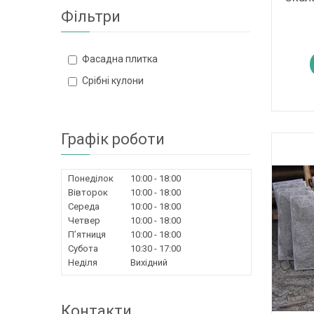
Фільтри
Фасадна плитка
Срібні кулони
Графік роботи
Понеділок
10:00
18:00
Вівторок
10:00
18:00
Середа
10:00
18:00
Четвер
10:00
18:00
Пʼятниця
10:00
18:00
Субота
10:30
17:00
Неділя
Вихідний
Контакти