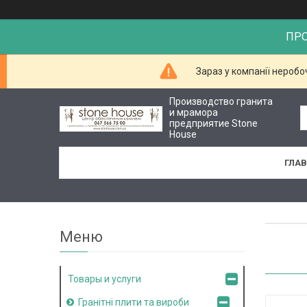
ПР
Зараз у компанії неробо
Производство гранита
и мрамора
предприятие Stone
House
ГЛА
Товары и услуги
Гранітні плити та вироби