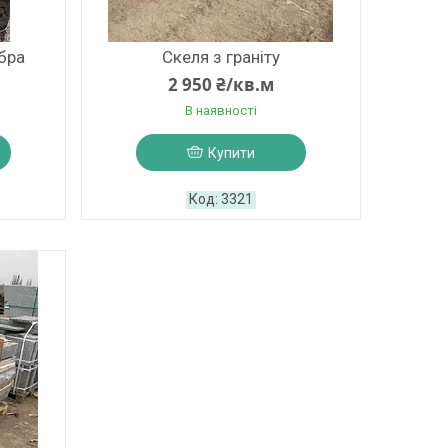
бра
Скеля з граніту
2 950 ₴/кв.м
В наявності
Купити
3321