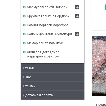
Мармурові плити і вироби
Бруківка Гранітна Бордюри
Камінні портали мармурові
Колони Фонтани Скульптури
Меморіали та пам'ятки
Хімія для догляду за
мармуром і гранітом
Статьи
О нас
Отзывы
Доставка и оплата
Скала