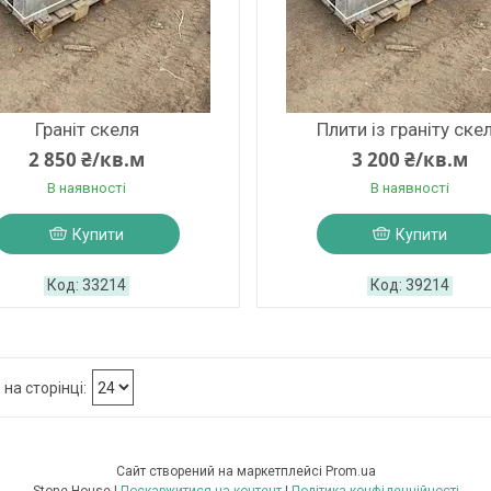
Граніт скеля
Плити із граніту ске
2 850 ₴/кв.м
3 200 ₴/кв.м
В наявності
В наявності
Купити
Купити
33214
39214
Сайт створений на маркетплейсі
Prom.ua