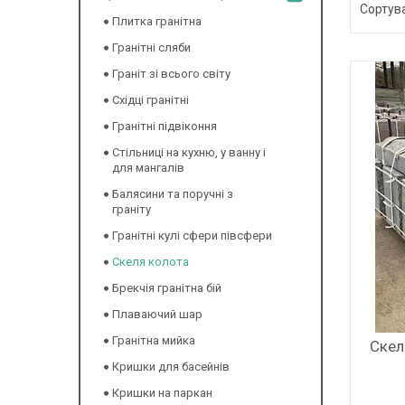
Плитка гранітна
Гранітні сляби
Граніт зі всього світу
Східці гранітні
Гранітні підвіконня
Стільниці на кухню, у ванну і
для мангалів
Балясини та поручні з
граніту
Гранітні кулі сфери півсфери
Скеля колота
Брекчія гранітна бій
Плаваючий шар
Гранітна мийка
Скел
Кришки для басейнів
Кришки на паркан