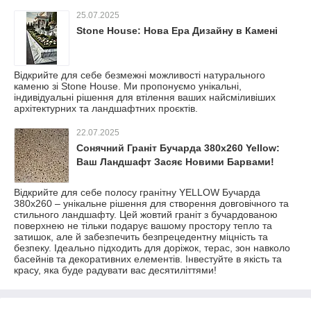
25.07.2025
Stone House: Нова Ера Дизайну в Камені
Відкрийте для себе безмежні можливості натурального
каменю зі Stone House. Ми пропонуємо унікальні,
індивідуальні рішення для втілення ваших найсміливіших
архітектурних та ландшафтних проєктів.
22.07.2025
Сонячний Граніт Бучарда 380х260 Yellow:
Ваш Ландшафт Засяє Новими Барвами!
Відкрийте для себе полосу гранітну YELLOW Бучарда
380х260 – унікальне рішення для створення довговічного та
стильного ландшафту. Цей жовтий граніт з бучардованою
поверхнею не тільки подарує вашому простору тепло та
затишок, але й забезпечить безпрецедентну міцність та
безпеку. Ідеально підходить для доріжок, терас, зон навколо
басейнів та декоративних елементів. Інвестуйте в якість та
красу, яка буде радувати вас десятиліттями!