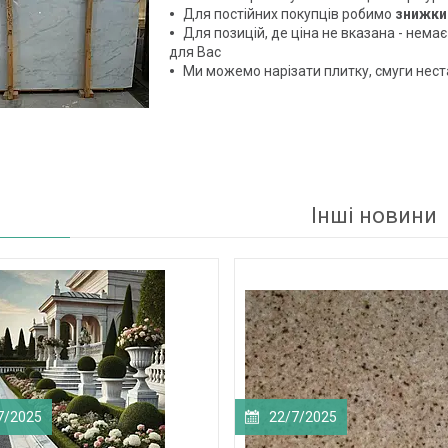
Для постійних покупців робимо
знижки
Для позицій, де ціна не вказана - нема
для Вас
Ми можемо нарізати плитку, смуги нес
Інші новини
7/2025
22/7/2025