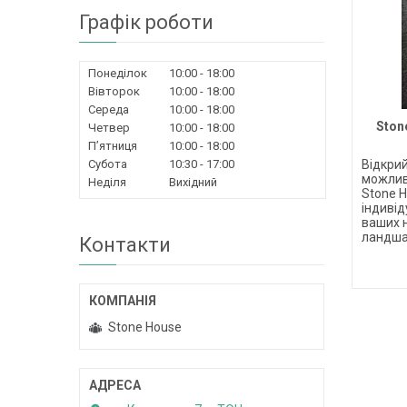
Графік роботи
Понеділок
10:00
18:00
Вівторок
10:00
18:00
Середа
10:00
18:00
Ston
Четвер
10:00
18:00
Пʼятниця
10:00
18:00
Відкри
Субота
10:30
17:00
можлив
Неділя
Вихідний
Stone H
індивід
ваших н
ландша
Контакти
Stone House