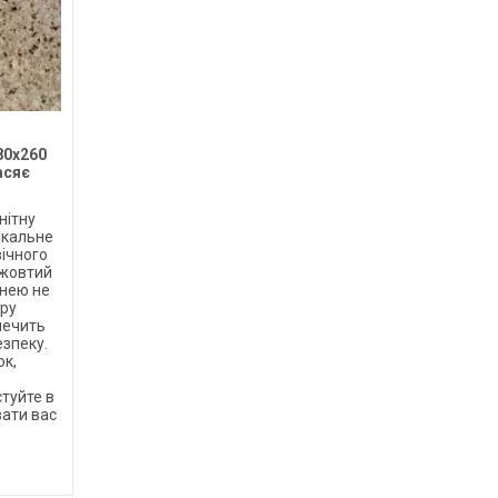
80х260
асяє
нітну
ікальне
ічного
 жовтий
хнею не
ору
печить
езпеку.
ок,
туйте в
вати вас