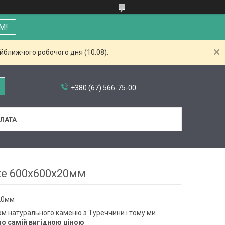
М!
айближчого робочого дня (10.08).
+380 (67) 566-75-00
ПЛАТА
te 600х600х20мм
20мм
м натурального каменю з Туреччини і тому ми
по самій вигідною ціною