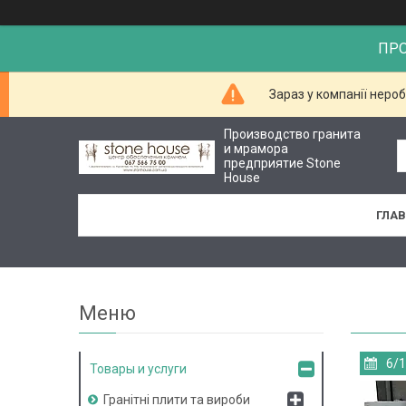
ПР
Зараз у компанії неро
Производство гранита
и мрамора
предприятие Stone
House
ГЛА
6/
Товары и услуги
Гранітні плити та вироби