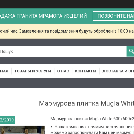
ОДАЖА ГРАНИТА МРАМОРА ИЗДЕЛИЙ
ПОЗВОНИТЕ НА
бочий час. Замовлення та повідомлення будуть оброблені з 10:00 н
ВНАЯ
ТОВАРЫ И УСЛУГИ
О НАС
КОНТАКТЫ
ДОСТАВКА И О
Мармурова плитка Mugla Whi
Мармурова плитка Mugla White 600х600х
12/2019
Наша компанія є прямим постачальнико
можемо запропонувати Вам цей мармур