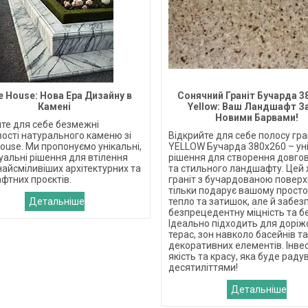
e House: Нова Ера Дизайну в
Сонячний Граніт Бучарда 3
Камені
Yellow: Ваш Ландшафт З
Новими Барвами!
йте для себе безмежні
ості натурального каменю зі
Відкрийте для себе полосу гра
ouse. Ми пропонуємо унікальні,
YELLOW Бучарда 380х260 – ун
уальні рішення для втілення
рішення для створення довгов
айсміливіших архітектурних та
та стильного ландшафту. Цей
фтних проєктів.
граніт з бучардованою повер
тільки подарує вашому прост
тепло та затишок, але й забез
безпрецедентну міцність та б
Ідеально підходить для доріж
терас, зон навколо басейнів та
декоративних елементів. Інвес
якість та красу, яка буде раду
десятиліттями!