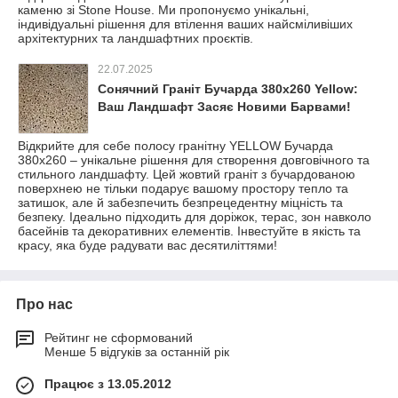
каменю зі Stone House. Ми пропонуємо унікальні,
індивідуальні рішення для втілення ваших найсміливіших
архітектурних та ландшафтних проєктів.
22.07.2025
Сонячний Граніт Бучарда 380х260 Yellow:
Ваш Ландшафт Засяє Новими Барвами!
Відкрийте для себе полосу гранітну YELLOW Бучарда
380х260 – унікальне рішення для створення довговічного та
стильного ландшафту. Цей жовтий граніт з бучардованою
поверхнею не тільки подарує вашому простору тепло та
затишок, але й забезпечить безпрецедентну міцність та
безпеку. Ідеально підходить для доріжок, терас, зон навколо
басейнів та декоративних елементів. Інвестуйте в якість та
красу, яка буде радувати вас десятиліттями!
Про нас
Рейтинг не сформований
Менше 5 відгуків за останній рік
Працює з 13.05.2012