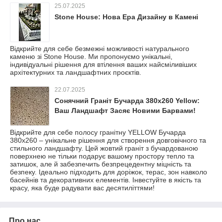
25.07.2025
Stone House: Нова Ера Дизайну в Камені
Відкрийте для себе безмежні можливості натурального
каменю зі Stone House. Ми пропонуємо унікальні,
індивідуальні рішення для втілення ваших найсміливіших
архітектурних та ландшафтних проєктів.
22.07.2025
Сонячний Граніт Бучарда 380х260 Yellow:
Ваш Ландшафт Засяє Новими Барвами!
Відкрийте для себе полосу гранітну YELLOW Бучарда
380х260 – унікальне рішення для створення довговічного та
стильного ландшафту. Цей жовтий граніт з бучардованою
поверхнею не тільки подарує вашому простору тепло та
затишок, але й забезпечить безпрецедентну міцність та
безпеку. Ідеально підходить для доріжок, терас, зон навколо
басейнів та декоративних елементів. Інвестуйте в якість та
красу, яка буде радувати вас десятиліттями!
Про нас