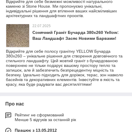
Відкрийте для себе безмежні можливості натурального
каменю зі Stone House. Ми пропонуємо унікальні,
індивідуальні рішення для втілення ваших найсміливіших
архітектурних та ландшафтних проєктів.
22.07.2025
Сонячний Граніт Бучарда 380х260 Yellow:
Ваш Ландшафт Засяє Новими Барвами!
Відкрийте для себе полосу гранітну YELLOW Бучарда
380х260 – унікальне рішення для створення довговічного та
стильного ландшафту. Цей жовтий граніт з бучардованою
поверхнею не тільки подарує вашому простору тепло та
затишок, але й забезпечить безпрецедентну міцність та
безпеку. Ідеально підходить для доріжок, терас, зон навколо
басейнів та декоративних елементів. Інвестуйте в якість та
красу, яка буде радувати вас десятиліттями!
Про нас
Рейтинг не сформований
Менше 5 відгуків за останній рік
Працює з 13.05.2012