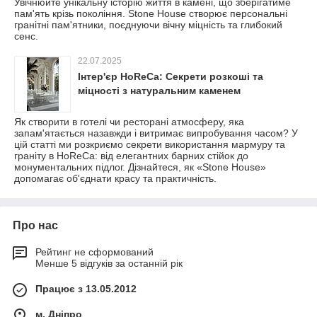
Увічнюйте унікальну історію життя в камені, що зберігатиме
пам'ять крізь покоління. Stone House створює персональні
гранітні пам'ятники, поєднуючи вічну міцність та глибокий
сенс.
22.07.2025
Інтер'єр HoReCa: Секрети розкоші та
міцності з натуральним каменем
Як створити в готелі чи ресторані атмосферу, яка
запам'ятається назавжди і витримає випробування часом? У
цій статті ми розкриємо секрети використання мармуру та
граніту в HoReCa: від елегантних барних стійок до
монументальних підлог. Дізнайтеся, як «Stone House»
допомагає об'єднати красу та практичність.
Про нас
Рейтинг не сформований
Менше 5 відгуків за останній рік
Працює з 13.05.2012
м. Дніпро