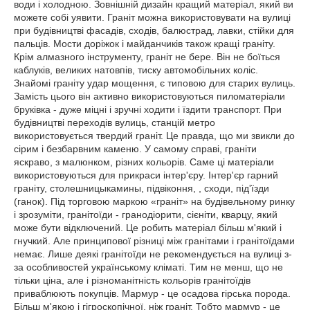
води і холодною. Зовнішній дизайн кращий матеріал, який ви
можете собі уявити. Граніт можна використовувати на вулиці
при будівництві фасадів, сходів, балюстрад, лавки, стійки для
пальців. Мости доріжок і майданчиків також кращі граніту.
Крім алмазного інструменту, граніт не бере. Він не боїться
каблуків, великих натовпів, тиску автомобільних коліс.
Знайомі граніту удар мощення, є типовою для старих вулиць.
Замість цього він активно використовуються пиломатеріали
бруківка - дуже міцні і зручні ходити і їздити транспорт. При
будівництві переходів вулиць, станцій метро
використовується твердий граніт. Це правда, що ми звикли до
сірим і безбарвним каменю. У самому справі, граніти
яскраво, з малюнком, різних кольорів. Саме ці матеріали
використовуються для прикраси інтер'єру. Інтер'єр гарний
граніту, столешницыкамины, підвіконня, , сходи, під'їзди
(ганок). Під торговою маркою «граніт» на будівельному ринку
і зрозуміти, гранітоїди - гранодіорити, сієніти, кварцу, який
може бути відключений. Це робить матеріал більш м'який і
гнучкий. Але принципової різниці між гранітами і гранітоїдами
немає. Лише деякі гранітоїди не рекомендується на вулиці з-
за особливостей українському кліматі. Тим не менш, що не
тільки ціна, але і різноманітність кольорів гранітоїдів
приваблюють покупців. Мармур - це осадова гірська порода.
Більш м'якою і гігроскопічної, ніж граніт. Тобто мармур - це