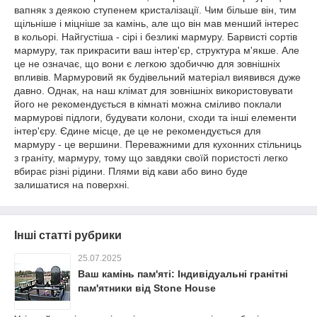
вапняк з деякою ступенем кристалізації. Чим більше він, тим
щільніше і міцніше за камінь, але що він мав менший інтерес
в кольорі. Найгустіша - сірі і безликі мармуру. Барвисті сортів
мармуру, так прикрасити ваш інтер'єр, структура м'якше. Але
це не означає, що вони є легкою здобиччю для зовнішніх
впливів. Мармуровий як будівельний матеріал виявився дуже
давно. Однак, на наш клімат для зовнішніх використовувати
його не рекомендується в кімнаті можна сміливо поклали
мармурові підлоги, будувати колони, сходи та інші елементи
інтер'єру. Єдине місце, де це не рекомендується для
мармуру - це вершини. Переважними для кухонних стільниць
з граніту, мармуру, тому що завдяки своїй пористості легко
вбирає різні рідини. Плями від кави або вино буде
залишатися на поверхні.
Інші статті рубрики
25.07.2025
Ваш камінь пам'яті: Індивідуальні гранітні
пам'ятники від Stone House