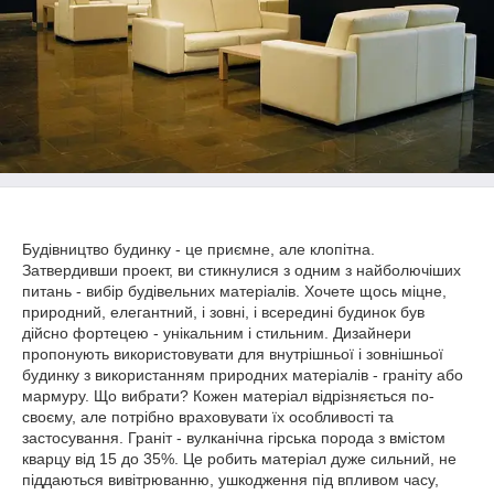
Будівництво будинку - це приємне, але клопітна.
Затвердивши проект, ви стикнулися з одним з найболючіших
питань - вибір будівельних матеріалів. Хочете щось міцне,
природний, елегантний, і зовні, і всередині будинок був
дійсно фортецею - унікальним і стильним. Дизайнери
пропонують використовувати для внутрішньої і зовнішньої
будинку з використанням природних матеріалів - граніту або
мармуру. Що вибрати? Кожен матеріал відрізняється по-
своєму, але потрібно враховувати їх особливості та
застосування. Граніт - вулканічна гірська порода з вмістом
кварцу від 15 до 35%. Це робить матеріал дуже сильний, не
піддаються вивітрюванню, ушкодження під впливом часу,