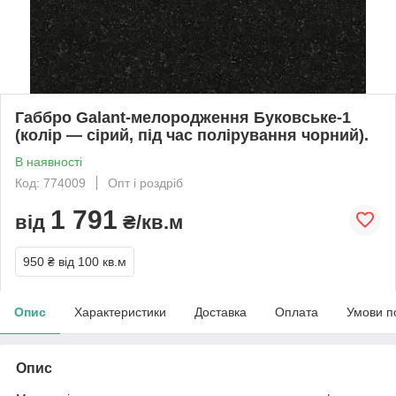
Габбро Galant-мелородження Буковське-1
(колір — сірий, під час полірування чорний).
В наявності
Код: 774009
Опт і роздріб
1 791
від
₴/кв.м
950 ₴
від 100 кв.м
Опис
Характеристики
Доставка
Оплата
Умови п
Опис