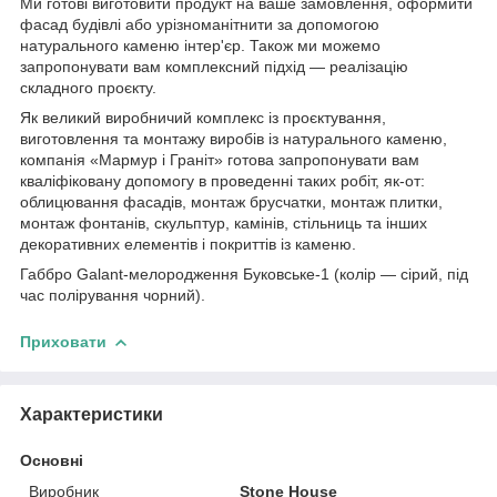
Ми готові виготовити продукт на ваше замовлення, оформити
фасад будівлі або урізноманітнити за допомогою
натурального каменю інтер'єр. Також ми можемо
запропонувати вам комплексний підхід — реалізацію
складного проєкту.
Як великий виробничий комплекс із проєктування,
виготовлення та монтажу виробів із натурального каменю,
компанія «Мармур і Граніт» готова запропонувати вам
кваліфіковану допомогу в проведенні таких робіт, як-от:
облицювання фасадів, монтаж брусчатки, монтаж плитки,
монтаж фонтанів, скульптур, камінів, стільниць та інших
декоративних елементів і покриттів із каменю.
Габбро Galant-мелородження Буковське-1 (колір — сірий, під
час полірування чорний).
Приховати
Характеристики
Основні
Виробник
Stone House