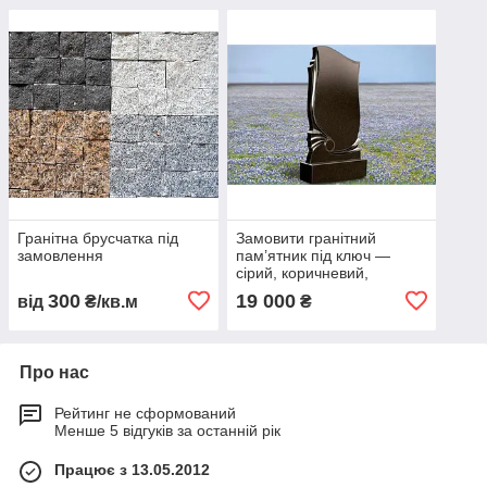
Гранітна брусчатка під
Замовити гранітний
замовлення
пам’ятник під ключ —
сірий, коричневий,
червоний, жовтий, чорний
300
19 000
від
₴/кв.м
₴
колір
Про нас
Рейтинг не сформований
Менше 5 відгуків за останній рік
Працює з 13.05.2012