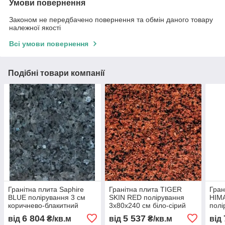
Умови повернення
Законом не передбачено повернення та обмін даного товару
належної якості
Всі умови повернення
Подібні товари компанії
Гранітна плита Saphire
Гранітна плита TIGER
Гран
BLUE полірування 3 см
SKIN RED полірування
HIM
коричнево-блакитний
3х80х240 см біло-сірий
полі
6 804
5 537
від
₴/кв.м
від
₴/кв.м
від