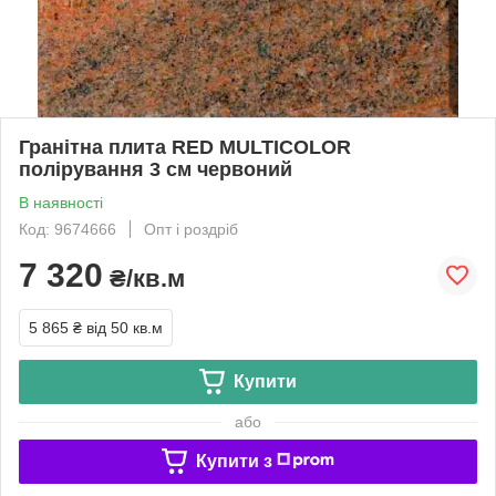
Гранітна плита RED MULTICOLOR
полірування 3 см червоний
В наявності
Код: 9674666
Опт і роздріб
7 320
₴/кв.м
5 865 ₴
від 50 кв.м
Купити
або
Купити з