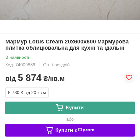
Мармур Lotus Cream 20х600х600 мармурова
плитка облицювальна для кухні та їдальні
В наявності
Код: 74009889
Опт і роздріб
5 874
від
₴/кв.м
5 780 ₴
від 20 кв.м
Купити
або
Купити з