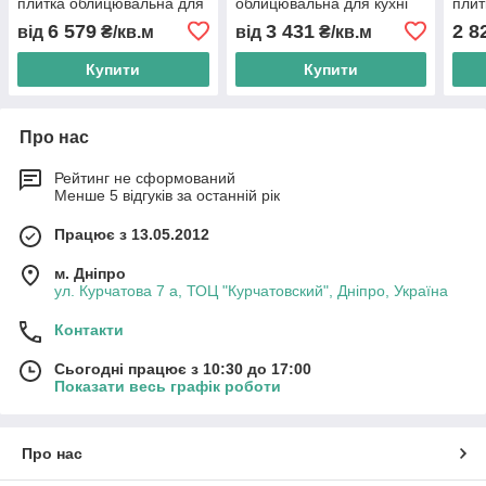
плитка облицювальна для
облицювальна для кухні
плит
дому
та їдальні, мармур,
кухн
6 579
3 431
2 8
від
₴/кв.м
від
₴/кв.м
натуральний камінь.
нату
Купити
Купити
Про нас
Рейтинг не сформований
Менше 5 відгуків за останній рік
Працює з 13.05.2012
м. Дніпро
ул. Курчатова 7 а, ТОЦ "Курчатовский", Дніпро, Україна
Контакти
Сьогодні працює з 10:30 до 17:00
Показати весь графік роботи
Про нас