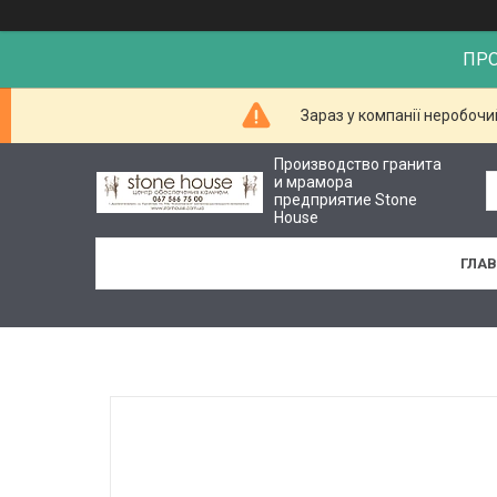
ПР
Зараз у компанії неробочи
Производство гранита
и мрамора
предприятие Stone
House
ГЛА